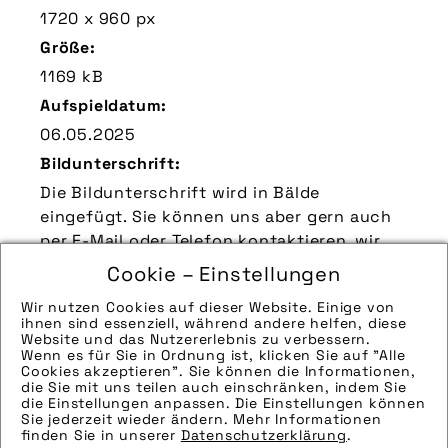
1720 x 960 px
Größe:
1169 kB
Aufspieldatum:
06.05.2025
Bildunterschrift:
Die Bildunterschrift wird in Bälde
eingefügt. Sie können uns aber gern auch
per E-Mail oder Telefon kontaktieren, wir
helfen gerne weiter.
Cookie – Einstellungen
Zu verwendender Bildnachweis:
Wir nutzen Cookies auf dieser Website. Einige von
Quelle/Source: „www.sports-nut.de | pd-f“
ihnen sind essenziell, während andere helfen, diese
Website und das Nutzererlebnis zu verbessern.
Technik-Info:
Wenn es für Sie in Ordnung ist, klicken Sie auf "Alle
Cookies akzeptieren". Sie können die Informationen,
Hinweise zur weiteren Recherche:
die Sie mit uns teilen auch einschränken, indem Sie
Modellname: Air Blaster
die Einstellungen anpassen. Die Einstellungen können
Sie jederzeit wieder ändern. Mehr Informationen
Hersteller: Muc-off
finden Sie in unserer
Datenschutzerklärung
.