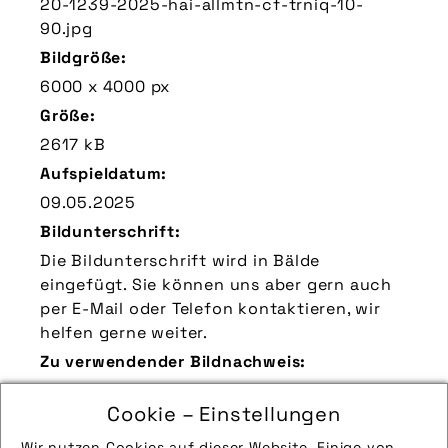
20-1239-2025-hai-allmtn-cf-trniq-10-
90.jpg
Bildgröße:
6000 x 4000 px
Größe:
2617 kB
Aufspieldatum:
09.05.2025
Bildunterschrift:
Die Bildunterschrift wird in Bälde
eingefügt. Sie können uns aber gern auch
per E-Mail oder Telefon kontaktieren, wir
helfen gerne weiter.
Zu verwendender Bildnachweis:
Quelle/Source: „www.haibike.de | pd-f“
Cookie – Einstellungen
Technik-Info:
Wir nutzen Cookies auf dieser Website. Einige von