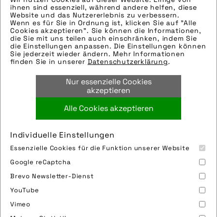
Hinweise zur weiteren Recherche:
ihnen sind essenziell, während andere helfen, diese
Modellname: Allmtn Triniq
Website und das Nutzererlebnis zu verbessern.
Wenn es für Sie in Ordnung ist, klicken Sie auf "Alle
Hersteller: Haibike
Cookies akzeptieren". Sie können die Informationen,
Tags:
die Sie mit uns teilen auch einschränken, indem Sie
die Einstellungen anpassen. Die Einstellungen können
e-mountainbike
,
eurobike2025
,
fahrrad
,
Sie jederzeit wieder ändern. Mehr Informationen
finden Sie in unserer
Datenschutzerklärung
.
getriebeschaltung
,
haibike
,
mountainbike
,
pinion
,
pinion gmbh
,
schaltung
,
winora-
Nur essenzielle Cookies
staiger gmbh
akzeptieren
Alle Cookies akzeptieren
Bild downloaden
Individuelle Einstellungen
Essenzielle Cookies für die Funktion unserer Website
Google reCaptcha
Brevo Newsletter-Dienst
YouTube
Vimeo
Impressum
Sitemap
Partner
FAQ