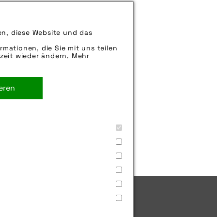
können uns aber gern auch per E-
en, diese Website und das
iter.
rmationen, die Sie mit uns teilen
zeit wieder ändern. Mehr
ieren