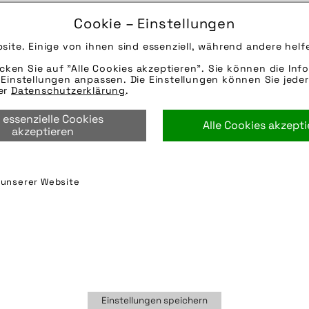
12.06.2025
Cookie – Einstellungen
Die Bildunterschrift wird in Bälde eingefügt. Sie 
site. Einige von ihnen sind essenziell, während andere helf
Mail oder Telefon kontaktieren, wir helfen gerne we
icken Sie auf "Alle Cookies akzeptieren". Sie können die Info
Quelle/Source: „www.fahrer-berlin.de | pd-f“
Einstellungen anpassen. Die Einstellungen können Sie jeder
Hinweise zur weiteren Recherche:
rer
Datenschutzerklärung
.
Modellname: Tour Rack
 essenzielle Cookies
Hersteller: Fahrer Berlin
Alle Cookies akzept
akzeptieren
fahrer berlin
,
fahrer berlin gmbh
n unserer Website
Einstellungen speichern