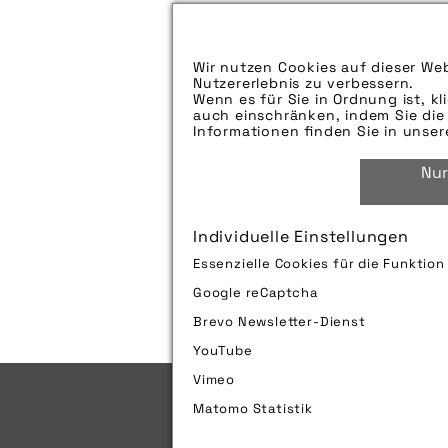
Aufspieldatum:
Bildunterschrift:
Wir nutzen Cookies auf dieser Web
Nutzererlebnis zu verbessern.
Zu verwendender Bildnachweis:
Wenn es für Sie in Ordnung ist, kl
auch einschränken, indem Sie die 
Technik-Info:
Informationen finden Sie in unse
Nur
Tags:
Individuelle Einstellungen
Bild downloaden
Essenzielle Cookies für die Funktio
Google reCaptcha
Brevo Newsletter-Dienst
YouTube
Vimeo
Matomo Statistik