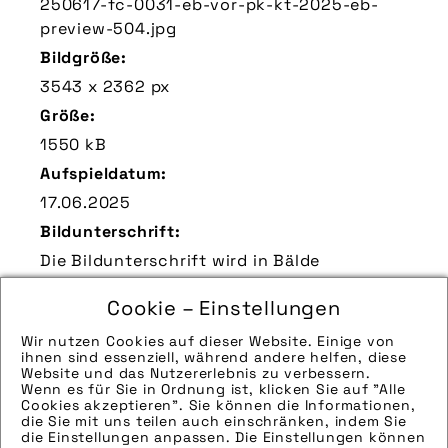
250617-fc-0031-eb-vor-pk-kt-2025-eb-
preview-504.jpg
Bildgröße:
3543 x 2362 px
Größe:
1550 kB
Aufspieldatum:
17.06.2025
Bildunterschrift:
Die Bildunterschrift wird in Bälde
eingefügt. Sie können uns aber gern auch
Cookie – Einstellungen
per E-Mail oder Telefon kontaktieren, wir
helfen gerne weiter.
Wir nutzen Cookies auf dieser Website. Einige von
ihnen sind essenziell, während andere helfen, diese
Zu verwendender Bildnachweis:
Website und das Nutzererlebnis zu verbessern.
Wenn es für Sie in Ordnung ist, klicken Sie auf "Alle
Quelle/Source: „www.pd-f.de | Kay Tkatzik“
Cookies akzeptieren". Sie können die Informationen,
Technik-Info:
die Sie mit uns teilen auch einschränken, indem Sie
die Einstellungen anpassen. Die Einstellungen können