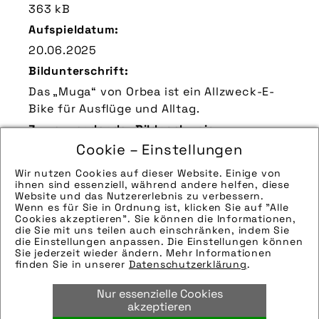
363 kB
Aufspieldatum:
20.06.2025
Bildunterschrift:
Das „Muga“ von Orbea ist ein Allzweck-E-
Bike für Ausflüge und Alltag.
Zu verwendender Bildnachweis:
Cookie – Einstellungen
Quelle/Source: „www.orbea.com | pd-f“
Technik-Info:
Wir nutzen Cookies auf dieser Website. Einige von
ihnen sind essenziell, während andere helfen, diese
Hinweise zur weiteren Recherche:
Website und das Nutzererlebnis zu verbessern.
Modellname: Muga
Wenn es für Sie in Ordnung ist, klicken Sie auf "Alle
Cookies akzeptieren". Sie können die Informationen,
Hersteller: Orbea
die Sie mit uns teilen auch einschränken, indem Sie
die Einstellungen anpassen. Die Einstellungen können
Tags:
Sie jederzeit wieder ändern. Mehr Informationen
finden Sie in unserer
Datenschutzerklärung
.
e-bike
,
e-mountainbike
,
eurobike2025
,
fahrrad
,
motor
,
orbea
,
orbea s coop
,
Nur essenzielle Cookies
pedelec
akzeptieren