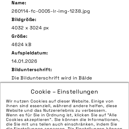
Name:
260114-fc-0005-lr-img-1238.jpg
Bildgröße:
4032 x 3024 px
Größe:
4624 kB
Aufspieldatum:
14.01.2026
Bildunterschrift:
Die Bildunterschrift wird in Bälde
eingefügt. Sie können uns aber gern auch
Cookie – Einstellungen
per E-Mail oder Telefon kontaktieren, wir
helfen gerne weiter.
Wir nutzen Cookies auf dieser Website. Einige von
ihnen sind essenziell, während andere helfen, diese
Zu verwendender Bildnachweis:
Website und das Nutzererlebnis zu verbessern.
Wenn es für Sie in Ordnung ist, klicken Sie auf "Alle
Quelle/Source: „www.pd-f.de | Lucia Rau“
Cookies akzeptieren". Sie können die Informationen,
Technik-Info:
die Sie mit uns teilen auch einschränken, indem Sie
die Einstellungen anpassen. Die Einstellungen können