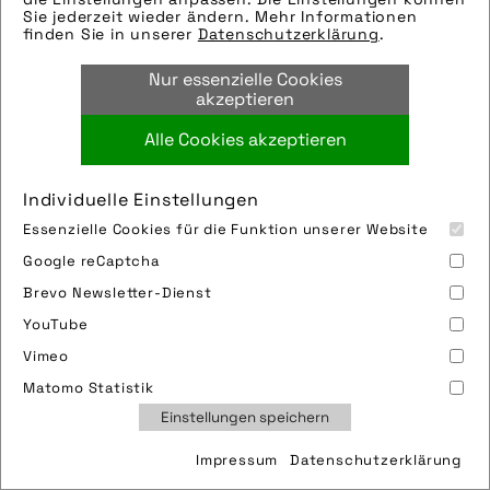
Die technischen Details werden in Bälde
Sie jederzeit wieder ändern. Mehr Informationen
finden Sie in unserer
Datenschutzerklärung
.
eingefügt. Sie können uns aber gern auch
per E-Mail oder Telefon kontaktieren, wir
Nur essenzielle Cookies
helfen gerne weiter.
akzeptieren
Alle Cookies akzeptieren
Bild downloaden
Individuelle Einstellungen
Essenzielle Cookies für die Funktion unserer Website
Google reCaptcha
Brevo Newsletter-Dienst
YouTube
Vimeo
Impressum
Sitemap
Partner
FAQ
Matomo Statistik
Nutzungsbedingungen
Datenschutz
Jobs
Einstellungen speichern
Cookies
Impressum
Datenschutzerklärung