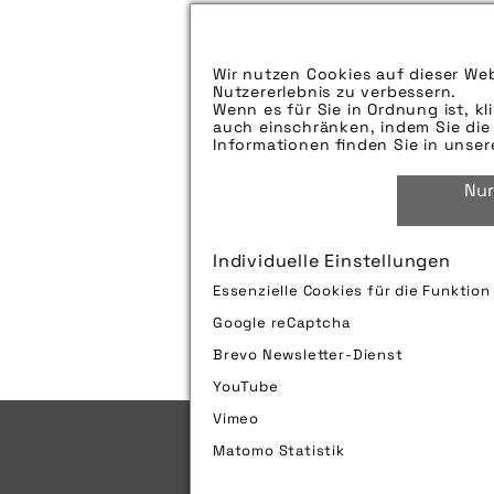
Aufspieldatum:
Bildunterschrift:
Wir nutzen Cookies auf dieser Web
Nutzererlebnis zu verbessern.
Zu verwendender Bildnachweis:
Wenn es für Sie in Ordnung ist, kl
auch einschränken, indem Sie die 
Technik-Info:
Informationen finden Sie in unse
Nur
Tags:
Individuelle Einstellungen
Bild downloaden
Essenzielle Cookies für die Funktio
Google reCaptcha
Brevo Newsletter-Dienst
YouTube
Vimeo
Matomo Statistik