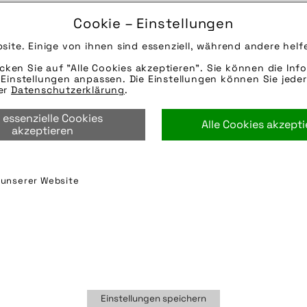
03.02.2026
Cookie – Einstellungen
Die Bildunterschrift wird in Bälde eingefügt. Sie 
site. Einige von ihnen sind essenziell, während andere helf
Mail oder Telefon kontaktieren, wir helfen gerne we
icken Sie auf "Alle Cookies akzeptieren". Sie können die Info
Quelle/Source: „www.fahrer-berlin.de | pd-f“
Einstellungen anpassen. Die Einstellungen können Sie jeder
Hinweise zur weiteren Recherche:
rer
Datenschutzerklärung
.
Modellname: TopCarrier für Brompton
 essenzielle Cookies
Hersteller: Fahrer Berlin
Alle Cookies akzept
akzeptieren
fahrer berlin
,
fahrer berlin gmbh
,
fahrradtasche
,
ge
n unserer Website
Einstellungen speichern