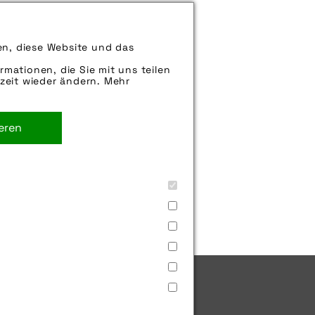
können uns aber gern auch per E-
en, diese Website und das
iter.
rmationen, die Sie mit uns teilen
zeit wieder ändern. Mehr
ieren
päcktäger