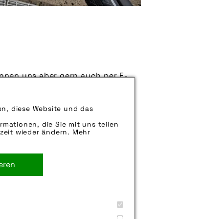
können uns aber gern auch per E-
iter.
en, diese Website und das
rmationen, die Sie mit uns teilen
zeit wieder ändern. Mehr
ff26
,
getriebeschaltung
,
ieren
& müller gmbh
,
schaltung
,