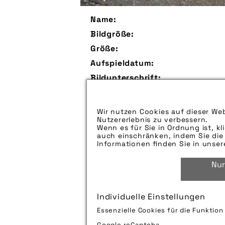
Name:
Bildgröße:
Größe:
Aufspieldatum:
Bildunterschrift:
Zu verwendender Bildnachweis:
Wir nutzen Cookies auf dieser Web
Technik-Info:
Nutzererlebnis zu verbessern.
Wenn es für Sie in Ordnung ist, kl
auch einschränken, indem Sie die 
Informationen finden Sie in unse
Tags:
Nur
Individuelle Einstellungen
Bild downloaden
Essenzielle Cookies für die Funktio
Google reCaptcha