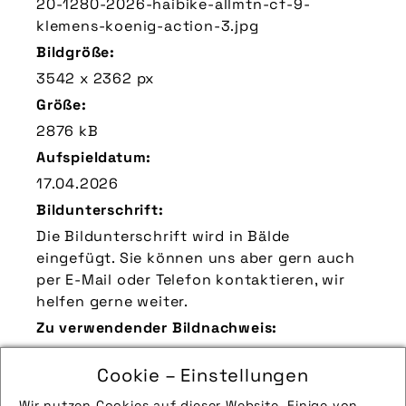
20-1280-2026-haibike-allmtn-cf-9-
klemens-koenig-action-3.jpg
Bildgröße:
3542 x 2362 px
Größe:
2876 kB
Aufspieldatum:
17.04.2026
Bildunterschrift:
Die Bildunterschrift wird in Bälde
eingefügt. Sie können uns aber gern auch
per E-Mail oder Telefon kontaktieren, wir
helfen gerne weiter.
Zu verwendender Bildnachweis:
Quelle/Source: „www.haibike.de | Klemens
Cookie – Einstellungen
König | pd-f“
Technik-Info:
Wir nutzen Cookies auf dieser Website. Einige von