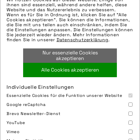
ihnen sind essenziell, während andere helfen, diese
Hinweise zur weiteren Recherche:
Website und das Nutzererlebnis zu verbessern.
Wenn es für Sie in Ordnung ist, klicken Sie auf "Alle
Modellname: Allmtn CF 9
Cookies akzeptieren". Sie können die Informationen,
Hersteller: Haibike
die Sie mit uns teilen auch einschränken, indem Sie
die Einstellungen anpassen. Die Einstellungen können
Tags:
Sie jederzeit wieder ändern. Mehr Informationen
finden Sie in unserer
Datenschutzerklärung
.
action
,
berge
,
downhill
,
e-bike
,
e-
mountainbike
,
fahrrad
,
frau
,
haibike
,
motor
,
Nur essenzielle Cookies
natur
,
pedelec
,
winora-staiger gmbh
akzeptieren
Alle Cookies akzeptieren
Bild downloaden
Individuelle Einstellungen
Essenzielle Cookies für die Funktion unserer Website
Google reCaptcha
Brevo Newsletter-Dienst
YouTube
Vimeo
Impressum
Sitemap
Partner
FAQ