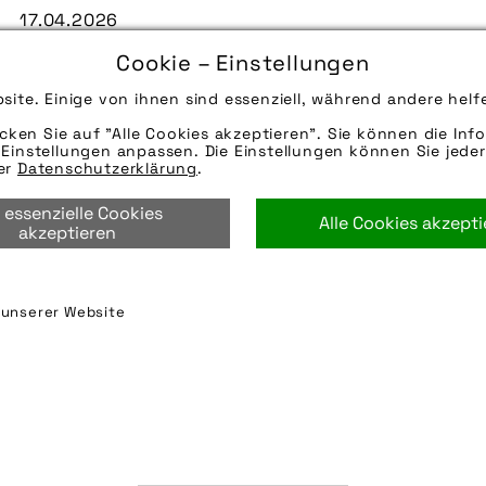
17.04.2026
Die Bildunterschrift wird in Bälde eingefügt. Sie 
Cookie – Einstellungen
Mail oder Telefon kontaktieren, wir helfen gerne we
site. Einige von ihnen sind essenziell, während andere helf
Quelle/Source: „www.haibike.de | Klemens König | p
icken Sie auf "Alle Cookies akzeptieren". Sie können die Info
Hinweise zur weiteren Recherche:
Einstellungen anpassen. Die Einstellungen können Sie jeder
Modellname: Allmtn CF 9
rer
Datenschutzerklärung
.
Hersteller: Haibike
 essenzielle Cookies
Alle Cookies akzept
action
,
berge
,
e-bike
,
e-mountainbike
,
fahrrad
,
frau
akzeptieren
winora-staiger gmbh
n unserer Website