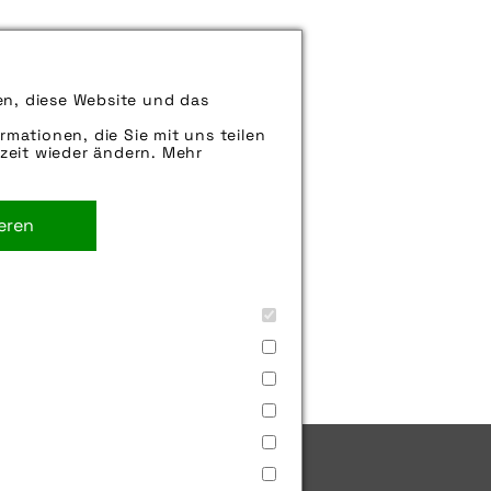
können uns aber gern auch per E-
iter.
en, diese Website und das
d-f“
rmationen, die Sie mit uns teilen
zeit wieder ändern. Mehr
ieren
,
haibike
,
motor
,
natur
,
pedelec
,