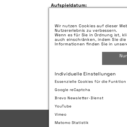
Aufspieldatum:
Bildunterschrift:
Wir nutzen Cookies auf dieser Web
Zu verwendender Bildnachweis:
Nutzererlebnis zu verbessern.
Wenn es für Sie in Ordnung ist, kl
Technik-Info:
auch einschränken, indem Sie die 
Informationen finden Sie in unse
Nur
Tags:
Individuelle Einstellungen
Bild downloaden
Essenzielle Cookies für die Funktio
Google reCaptcha
Brevo Newsletter-Dienst
YouTube
Vimeo
Matomo Statistik