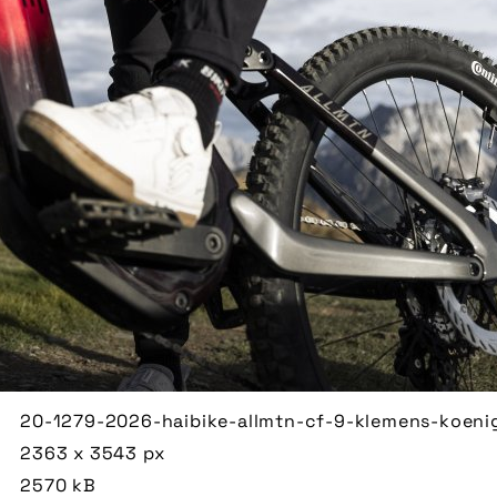
20-1279-2026-haibike-allmtn-cf-9-klemens-koenig
2363 x 3543 px
2570 kB