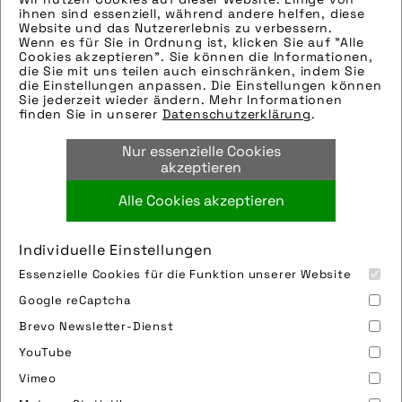
ihnen sind essenziell, während andere helfen, diese
Hinweise zur weiteren Recherche:
Website und das Nutzererlebnis zu verbessern.
Wenn es für Sie in Ordnung ist, klicken Sie auf "Alle
Modellname: Allmtn CF 9
Cookies akzeptieren". Sie können die Informationen,
Hersteller: Haibike
die Sie mit uns teilen auch einschränken, indem Sie
die Einstellungen anpassen. Die Einstellungen können
Tags:
Sie jederzeit wieder ändern. Mehr Informationen
finden Sie in unserer
Datenschutzerklärung
.
action
,
berge
,
e-bike
,
e-mountainbike
,
fahrrad
,
haibike
,
motor
,
natur
,
pedelec
,
Nur essenzielle Cookies
winora-staiger gmbh
akzeptieren
Alle Cookies akzeptieren
Bild downloaden
Individuelle Einstellungen
Essenzielle Cookies für die Funktion unserer Website
Google reCaptcha
Brevo Newsletter-Dienst
YouTube
Vimeo
Impressum
Sitemap
Partner
FAQ