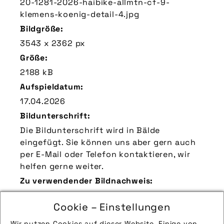
20-1281-2026-haibike-allmtn-cf-9-
klemens-koenig-detail-4.jpg
Bildgröße:
3543 x 2362 px
Größe:
2188 kB
Aufspieldatum:
17.04.2026
Bildunterschrift:
Die Bildunterschrift wird in Bälde
eingefügt. Sie können uns aber gern auch
per E-Mail oder Telefon kontaktieren, wir
helfen gerne weiter.
Zu verwendender Bildnachweis:
Quelle/Source: „www.haibike.de | Klemens
Cookie – Einstellungen
König | pd-f“
Technik-Info:
Wir nutzen Cookies auf dieser Website. Einige von