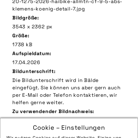
20-1275-2026-haibike-allmtn-cf-9-5-abs-
klemens-koenig-detail-7.jpg
Bildgröße:
3543 x 2362 px
Größe:
1738 kB
Aufspieldatum:
17.04.2026
Bildunterschrift:
Die Bildunterschrift wird in Bälde
eingefügt. Sie können uns aber gern auch
per E-Mail oder Telefon kontaktieren, wir
helfen gerne weiter.
Zu verwendender Bildnachweis:
Quelle/Source: „www.haibike.de | Klemens
Cookie – Einstellungen
König | pd-f“
Technik-Info:
Wir nutzen Cookies auf dieser Website. Einige von