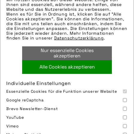
ihnen sind essenziell, während andere helfen, diese
Hinweise zur weiteren Recherche:
Website und das Nutzererlebnis zu verbessern.
Wenn es für Sie in Ordnung ist, klicken Sie auf "Alle
Modellname: Allmtn CF 9.5 ABS
Cookies akzeptieren". Sie können die Informationen,
Hersteller: Haibike
die Sie mit uns teilen auch einschränken, indem Sie
die Einstellungen anpassen. Die Einstellungen können
Tags:
Sie jederzeit wieder ändern. Mehr Informationen
finden Sie in unserer
Datenschutzerklärung
.
abs
,
action
,
antiblockiersystem
,
berge
,
e-
bike
,
e-mountainbike
,
fahrrad
,
haibike
,
Nur essenzielle Cookies
motor
,
natur
,
pedelec
,
winora-staiger gmbh
akzeptieren
Alle Cookies akzeptieren
Bild downloaden
Individuelle Einstellungen
Essenzielle Cookies für die Funktion unserer Website
Google reCaptcha
Brevo Newsletter-Dienst
YouTube
Vimeo
Impressum
Sitemap
Partner
FAQ