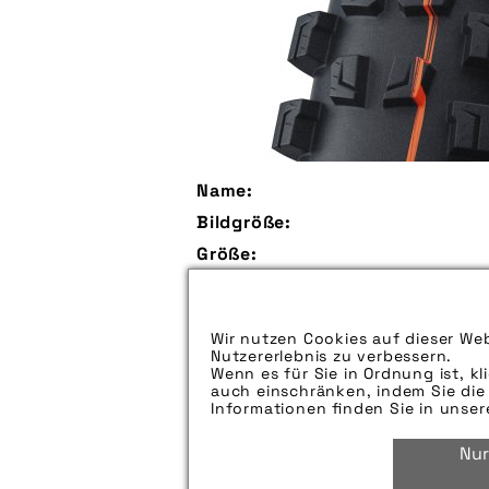
Name:
Bildgröße:
Größe:
Aufspieldatum:
Bildunterschrift:
Wir nutzen Cookies auf dieser Web
Nutzererlebnis zu verbessern.
Zu verwendender Bildnachweis:
Wenn es für Sie in Ordnung ist, kl
auch einschränken, indem Sie die 
Technik-Info:
Informationen finden Sie in unse
Nur