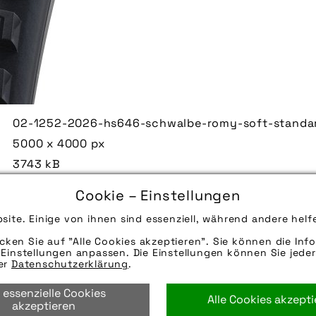
02-1252-2026-hs646-schwalbe-romy-soft-standar
5000 x 4000 px
3743 kB
27.05.2026
Cookie – Einstellungen
Die Bildunterschrift wird in Bälde eingefügt. Sie 
site. Einige von ihnen sind essenziell, während andere helf
Mail oder Telefon kontaktieren, wir helfen gerne we
icken Sie auf "Alle Cookies akzeptieren". Sie können die Info
Quelle/Source: „www.schwalbe.com | pd-f“
Einstellungen anpassen. Die Einstellungen können Sie jeder
Hinweise zur weiteren Recherche:
rer
Datenschutzerklärung
.
Modellname: Romy
 essenzielle Cookies
Hersteller: Schwalbe
Alle Cookies akzept
akzeptieren