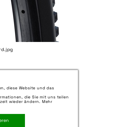
d.jpg
können uns aber gern auch per E-
en, diese Website und das
iter.
rmationen, die Sie mit uns teilen
zeit wieder ändern. Mehr
ieren