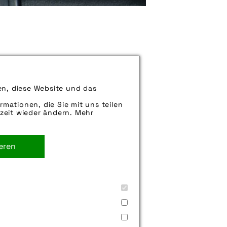
können uns aber gern auch per E-
en, diese Website und das
iter.
rmationen, die Sie mit uns teilen
zeit wieder ändern. Mehr
ieren
ler_kg
,
frontscheinwerfer