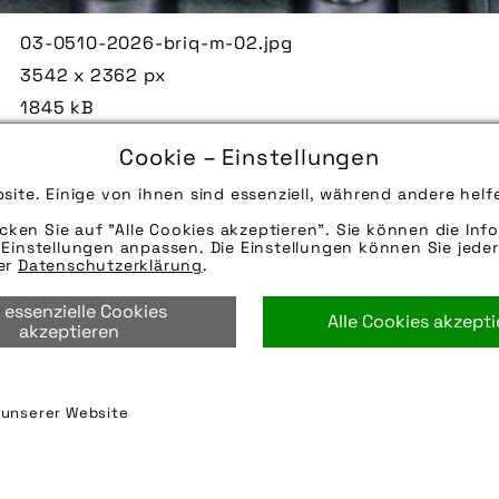
03-0510-2026-briq-m-02.jpg
3542 x 2362 px
1845 kB
27.05.2026
Cookie – Einstellungen
Die Bildunterschrift wird in Bälde eingefügt. Sie 
site. Einige von ihnen sind essenziell, während andere helf
Mail oder Telefon kontaktieren, wir helfen gerne we
icken Sie auf "Alle Cookies akzeptieren". Sie können die Info
Quelle/Source: „www.bumm.de | pd-f“
Einstellungen anpassen. Die Einstellungen können Sie jeder
Hinweise zur weiteren Recherche:
rer
Datenschutzerklärung
.
Modellname: Briq-M E Highbeam
 essenzielle Cookies
Hersteller: Busch + Müller
Alle Cookies akzept
akzeptieren
beleuchtung
,
bumm
,
busch_+_müller
,
busch_+_mül
n unserer Website