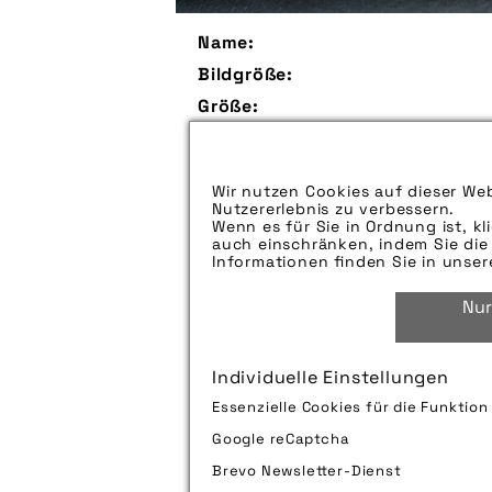
Name:
Bildgröße:
Größe:
Aufspieldatum:
Bildunterschrift:
Wir nutzen Cookies auf dieser Web
Nutzererlebnis zu verbessern.
Zu verwendender Bildnachweis:
Wenn es für Sie in Ordnung ist, kl
auch einschränken, indem Sie die 
Technik-Info:
Informationen finden Sie in unse
Nur
Tags:
Individuelle Einstellungen
Bild downloaden
Essenzielle Cookies für die Funktio
Google reCaptcha
Brevo Newsletter-Dienst