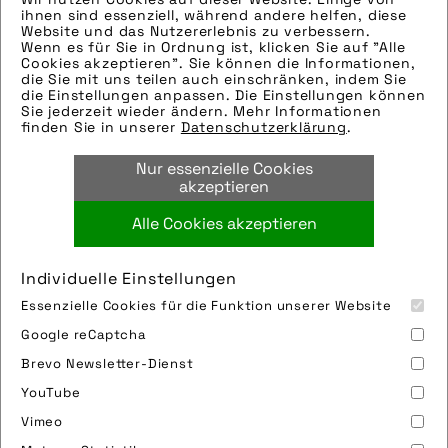
Hinweise zur weiteren Recherche:
ihnen sind essenziell, während andere helfen, diese
Modellname: Ellma
Website und das Nutzererlebnis zu verbessern.
Wenn es für Sie in Ordnung ist, klicken Sie auf "Alle
Hersteller: Croozer
Cookies akzeptieren". Sie können die Informationen,
Tags:
die Sie mit uns teilen auch einschränken, indem Sie
die Einstellungen anpassen. Die Einstellungen können
anhänger
,
croozer
,
croozer gmbh
,
Sie jederzeit wieder ändern. Mehr Informationen
finden Sie in unserer
Datenschutzerklärung
.
hundetransporter
,
kinderanhänger
,
kindertransporter
,
transport
,
Nur essenzielle Cookies
transportanhänger
akzeptieren
Alle Cookies akzeptieren
Bild downloaden
Individuelle Einstellungen
Essenzielle Cookies für die Funktion unserer Website
Google reCaptcha
Brevo Newsletter-Dienst
YouTube
Vimeo
Impressum
Sitemap
Partner
FAQ