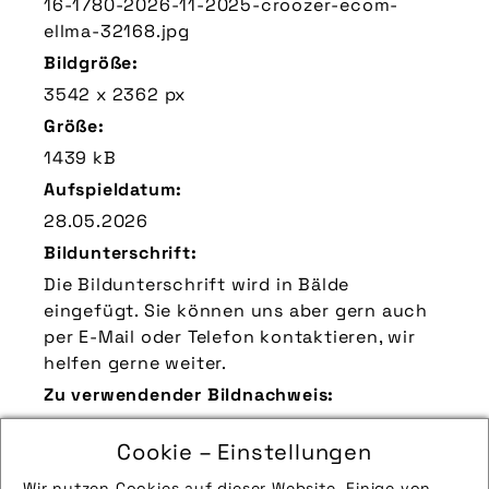
16-1780-2026-11-2025-croozer-ecom-
ellma-32168.jpg
Bildgröße:
3542 x 2362 px
Größe:
1439 kB
Aufspieldatum:
28.05.2026
Bildunterschrift:
Die Bildunterschrift wird in Bälde
eingefügt. Sie können uns aber gern auch
per E-Mail oder Telefon kontaktieren, wir
helfen gerne weiter.
Zu verwendender Bildnachweis:
Quelle/Source: „www.croozer.de | pd-f“
Cookie – Einstellungen
Technik-Info:
Wir nutzen Cookies auf dieser Website. Einige von