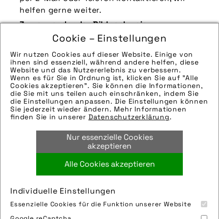
helfen gerne weiter.
Zu verwendender Bildnachweis:
Cookie – Einstellungen
Quelle/Source: „www.sks-germany.com |
pd-f“
Wir nutzen Cookies auf dieser Website. Einige von
ihnen sind essenziell, während andere helfen, diese
Technik-Info:
Website und das Nutzererlebnis zu verbessern.
Wenn es für Sie in Ordnung ist, klicken Sie auf "Alle
Hinweise zur weiteren Recherche:
Cookies akzeptieren". Sie können die Informationen,
Modellname: Rennkompressor 60
die Sie mit uns teilen auch einschränken, indem Sie
die Einstellungen anpassen. Die Einstellungen können
Hersteller: SKS-Germany
Sie jederzeit wieder ändern. Mehr Informationen
Tags:
finden Sie in unserer
Datenschutzerklärung
.
luftpumpe
,
sks germany
,
sks metaplast
Nur essenzielle Cookies
scheffer-klute gmbh
,
standpumpe
akzeptieren
Alle Cookies akzeptieren
Bild downloaden
Individuelle Einstellungen
Essenzielle Cookies für die Funktion unserer Website
Google reCaptcha