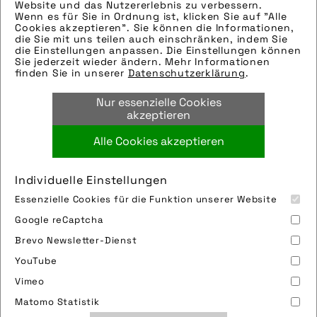
Website und das Nutzererlebnis zu verbessern.
Wenn es für Sie in Ordnung ist, klicken Sie auf "Alle
Hinweise zur weiteren Recherche:
Cookies akzeptieren". Sie können die Informationen,
Modellname: Rennkompressor 60
die Sie mit uns teilen auch einschränken, indem Sie
die Einstellungen anpassen. Die Einstellungen können
Hersteller: SKS-Germany
Sie jederzeit wieder ändern. Mehr Informationen
Tags:
finden Sie in unserer
Datenschutzerklärung
.
luftpumpe
,
sks germany
,
sks metaplast
Nur essenzielle Cookies
scheffer-klute gmbh
,
standpumpe
akzeptieren
Alle Cookies akzeptieren
Bild downloaden
Individuelle Einstellungen
Essenzielle Cookies für die Funktion unserer Website
Google reCaptcha
Brevo Newsletter-Dienst
YouTube
Vimeo
Impressum
Sitemap
Partner
FAQ
Matomo Statistik
Nutzungsbedingungen
Datenschutz
Jobs