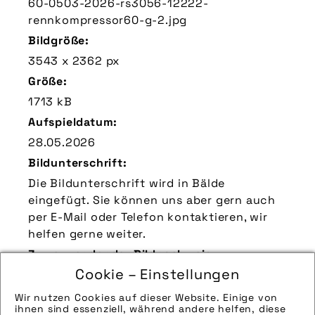
60-0503-2026-rs3056-12222-
rennkompressor60-g-2.jpg
Bildgröße:
3543 x 2362 px
Größe:
1713 kB
Aufspieldatum:
28.05.2026
Bildunterschrift:
Die Bildunterschrift wird in Bälde
eingefügt. Sie können uns aber gern auch
per E-Mail oder Telefon kontaktieren, wir
helfen gerne weiter.
Zu verwendender Bildnachweis:
Cookie – Einstellungen
Quelle/Source: „www.sks-germany.com |
pd-f“
Wir nutzen Cookies auf dieser Website. Einige von
ihnen sind essenziell, während andere helfen, diese
Technik-Info: