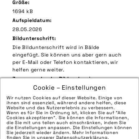
Größe:
1694 kB
Aufspieldatum:
28.05.2026
Bildunterschrift:
Die Bildunterschrift wird in Bälde
eingefügt. Sie können uns aber gern auch
per E-Mail oder Telefon kontaktieren, wir
helfen gerne weiter.
Zu verwendender Bildnachweis:
Cookie – Einstellungen
Quelle/Source: „www.sks-germany.com |
pd-f“
Wir nutzen Cookies auf dieser Website. Einige von
ihnen sind essenziell, während andere helfen, diese
Technik-Info:
Website und das Nutzererlebnis zu verbessern.
Wenn es für Sie in Ordnung ist, klicken Sie auf "Alle
Hinweise zur weiteren Recherche:
Cookies akzeptieren". Sie können die Informationen,
Modellname: Rennkompressor 60
die Sie mit uns teilen auch einschränken, indem Sie
die Einstellungen anpassen. Die Einstellungen können
Hersteller: SKS-Germany
Sie jederzeit wieder ändern. Mehr Informationen
Tags:
finden Sie in unserer
Datenschutzerklärung
.