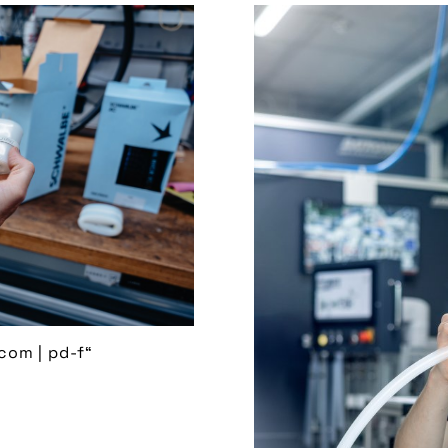
com | pd-f“