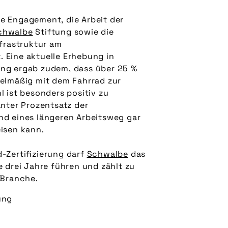
e Engagement, die Arbeit der
chwalbe
Stiftung sowie die
nfrastruktur am
 Eine aktuelle Erhebung in
ng ergab zudem, dass über 25 %
gelmäßig mit dem Fahrrad zur
l ist besonders positiv zu
anter Prozentsatz der
nd eines längeren Arbeitsweg gar
isen kann.
-Zertifizierung darf
Schwalbe
das
e drei Jahre führen und zählt zu
r Branche.
ung