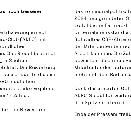
 zu noch besserer
das kommunalpolitisch
2024 neu gründeten
S
vorbildliche Fahrrad-I
rtifizierung erneut
Unternehmensstandort.
ad-Club (ADFC) mit
Schwalbes CSR-Abteilu
reundlicher
der Mitarbeitenden re
. Das Siegel bestätigt
Arbeit kommen. Die Zah
e
in Sachen
bewerten, da ein relev
bilität. Die Bewertung
Mitarbeitenden aufgru
 besser aus: In diesem
nicht mit dem Rad anre
280 möglichen
ereits starke Ergebnis
Dank der erneuten Gold
m 17 Zähler.
ADFC-Siegel für weiter
den Spitzenreitern de
 bei der Bewertung
Ende der Pressemitteil