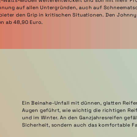
Watts-Modell weiterentwickelt und soll mit mehr Pro
zahnung auf allen Untergründen, auch auf Schneematsc
ieter den Grip in kritischen Situationen. Den Johnny 
en ab 48,90 Euro.
Ein Beinahe-Unfall mit dünnen, glatten Reif
Augen geführt, wie wichtig die richtigen Rei
und im Winter. An den Ganzjahresreifen gefäl
Sicherheit, sondern auch das komfortable F