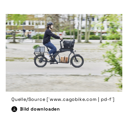
Quelle/Source [´www.cagobike.com | pd-f´]
Bild downloaden