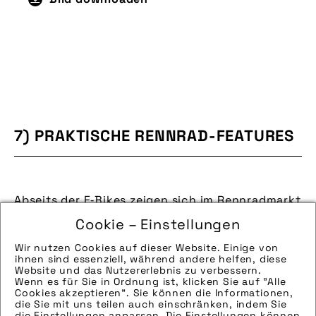
7) PRAKTISCHE RENNRAD-FEATURES
Abseits der E‑Bikes zeigen sich im Rennradmarkt
interessante Entwicklungen: Neben den High-
Cookie – Einstellungen
Speed-Maschinen der Profi- und ambitionierten
Wir nutzen Cookies auf dieser Website. Einige von
Hobbyfahrer:innen entwickeln sich Rennräder
ihnen sind essenziell, während andere helfen, diese
auch mehr und mehr zu schnellen
Website und das Nutzererlebnis zu verbessern.
Wenn es für Sie in Ordnung ist, klicken Sie auf "Alle
Pendelalternativen. Der baskische Hersteller
Cookies akzeptieren". Sie können die Informationen,
Orbea
zeigt mit dem „Avant“ ein Rennrad mit
die Sie mit uns teilen auch einschränken, indem Sie
die Einstellungen anpassen. Die Einstellungen können