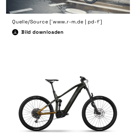
Quelle/Source [´www.r-m.de | pd-f´]
Bild downloaden