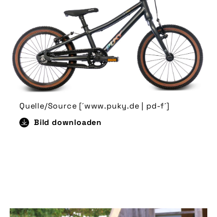
Quelle/Source [´www.puky.de | pd-f´]
Bild downloaden