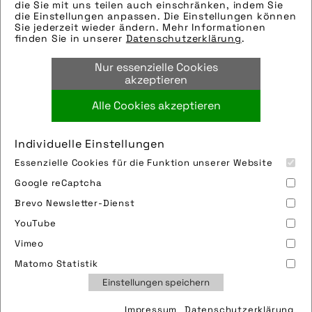
eingefügt. Sie können uns aber gern auch
die Sie mit uns teilen auch einschränken, indem Sie
die Einstellungen anpassen. Die Einstellungen können
per E-Mail oder Telefon kontaktieren, wir
Sie jederzeit wieder ändern. Mehr Informationen
helfen gerne weiter.
finden Sie in unserer
Datenschutzerklärung
.
Tags:
Nur essenzielle Cookies
bekleidung
,
kälte
,
schnee
,
winter
akzeptieren
Alle Cookies akzeptieren
Bild downloaden
Individuelle Einstellungen
Essenzielle Cookies für die Funktion unserer Website
Google reCaptcha
Brevo Newsletter-Dienst
YouTube
Vimeo
Impressum
Sitemap
Partner
FAQ
Matomo Statistik
Nutzungsbedingungen
Datenschutz
Jobs
Einstellungen speichern
Cookies
Impressum
Datenschutzerklärung