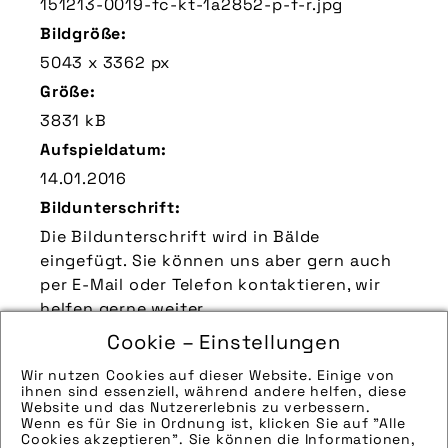
151213-0019-fc-kt-1a2852-p-f-r.jpg
Bildgröße:
5043 x 3362 px
Größe:
3831 kB
Aufspieldatum:
14.01.2016
Bildunterschrift:
Die Bildunterschrift wird in Bälde
eingefügt. Sie können uns aber gern auch
per E-Mail oder Telefon kontaktieren, wir
helfen gerne weiter.
Zu verwendender Bildnachweis:
Cookie – Einstellungen
Quelle/Source [´www.pd-f.de / Kay Tkatzik´]
Wir nutzen Cookies auf dieser Website. Einige von
ihnen sind essenziell, während andere helfen, diese
Technik-Info:
Website und das Nutzererlebnis zu verbessern.
Wenn es für Sie in Ordnung ist, klicken Sie auf "Alle
Die technischen Details werden in Bälde
Cookies akzeptieren". Sie können die Informationen,