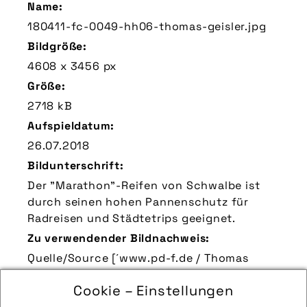
Name:
180411-fc-0049-hh06-thomas-geisler.jpg
Bildgröße:
4608 x 3456 px
Größe:
2718 kB
Aufspieldatum:
26.07.2018
Bildunterschrift:
Der "Marathon"-Reifen von Schwalbe ist
durch seinen hohen Pannenschutz für
Radreisen und Städtetrips geeignet.
Zu verwendender Bildnachweis:
Quelle/Source [´www.pd-f.de / Thomas
Geisler´]
Cookie – Einstellungen
Technik-Info: