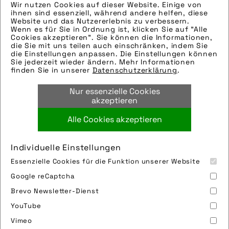
Wir nutzen Cookies auf dieser Website. Einige von
Die technischen Details werden in Bälde
ihnen sind essenziell, während andere helfen, diese
eingefügt. Sie können uns aber gern auch
Website und das Nutzererlebnis zu verbessern.
Wenn es für Sie in Ordnung ist, klicken Sie auf "Alle
per E-Mail oder Telefon kontaktieren, wir
Cookies akzeptieren". Sie können die Informationen,
helfen gerne weiter.
die Sie mit uns teilen auch einschränken, indem Sie
die Einstellungen anpassen. Die Einstellungen können
Tags:
Sie jederzeit wieder ändern. Mehr Informationen
finden Sie in unserer
Datenschutzerklärung
.
alster
,
beleuchtung
,
city
,
e-bike
,
ebike
,
fahrrad
,
federgabel
,
hamburg
,
lampe
,
licht
,
Nur essenzielle Cookies
rad
,
reifen
,
scheinwerfer
,
urban
akzeptieren
Alle Cookies akzeptieren
Bild downloaden
Individuelle Einstellungen
Essenzielle Cookies für die Funktion unserer Website
Google reCaptcha
Brevo Newsletter-Dienst
YouTube
Vimeo
Impressum
Sitemap
Partner
FAQ