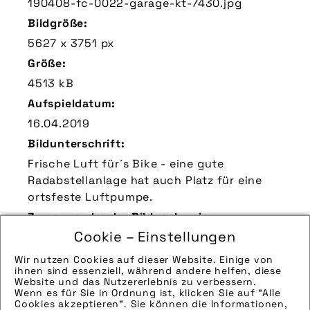
190408-fc-0022-garage-kt-7430.jpg
Bildgröße:
5627 x 3751 px
Größe:
4513 kB
Aufspieldatum:
16.04.2019
Bildunterschrift:
Frische Luft für´s Bike - eine gute
Radabstellanlage hat auch Platz für eine
ortsfeste Luftpumpe.
Zu verwendender Bildnachweis:
Cookie – Einstellungen
Quelle/Source [´www.pd-f.de / Kay Tkatzik´]
Technik-Info:
Wir nutzen Cookies auf dieser Website. Einige von
ihnen sind essenziell, während andere helfen, diese
Die technischen Details werden in Bälde
Website und das Nutzererlebnis zu verbessern.
Wenn es für Sie in Ordnung ist, klicken Sie auf "Alle
eingefügt. Sie können uns aber gern auch
Cookies akzeptieren". Sie können die Informationen,