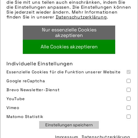
per E-Mail oder Telefon kontaktieren, wir
die Sie mit uns teilen auch einschränken, indem Sie
die Einstellungen anpassen. Die Einstellungen können
helfen gerne weiter.
Sie jederzeit wieder ändern. Mehr Informationen
Tags:
finden Sie in unserer
Datenschutzerklärung
.
fußpumpe
,
garage
,
luftpumpe
,
parker
,
Nur essenzielle Cookies
parksystem
akzeptieren
Alle Cookies akzeptieren
Bild downloaden
Individuelle Einstellungen
Essenzielle Cookies für die Funktion unserer Website
Google reCaptcha
Brevo Newsletter-Dienst
YouTube
Vimeo
Impressum
Sitemap
Partner
FAQ
Matomo Statistik
Nutzungsbedingungen
Datenschutz
Jobs
Einstellungen speichern
Cookies
Impressum
Datenschutzerklärung