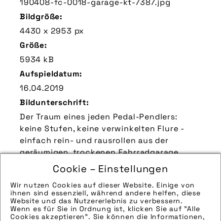
190408-fc-0018-garage-kt-7387.jpg
Bildgröße:
4430 x 2953 px
Größe:
5934 kB
Aufspieldatum:
16.04.2019
Bildunterschrift:
Der Traum eines jeden Pedal-Pendlers:
keine Stufen, keine verwinkelten Flure -
einfach rein- und rausrollen aus der
geräumigen, trockenen Fahrradgarage.
Zu verwendender Bildnachweis:
Cookie – Einstellungen
Quelle/Source [´www.pd-f.de / Kay Tkatzik´]
Wir nutzen Cookies auf dieser Website. Einige von
ihnen sind essenziell, während andere helfen, diese
Technik-Info:
Website und das Nutzererlebnis zu verbessern.
Wenn es für Sie in Ordnung ist, klicken Sie auf "Alle
Die technischen Details werden in Bälde
Cookies akzeptieren". Sie können die Informationen,