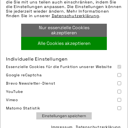
eingefügt. Sie können uns aber gern auch
die Sie mit uns teilen auch einschränken, indem Sie
die Einstellungen anpassen. Die Einstellungen können
per E-Mail oder Telefon kontaktieren, wir
Sie jederzeit wieder ändern. Mehr Informationen
helfen gerne weiter.
finden Sie in unserer
Datenschutzerklärung
.
Tags:
Nur essenzielle Cookies
garage
,
parker
,
parksystem
akzeptieren
Alle Cookies akzeptieren
Bild downloaden
Individuelle Einstellungen
Essenzielle Cookies für die Funktion unserer Website
Google reCaptcha
Brevo Newsletter-Dienst
YouTube
Vimeo
Impressum
Sitemap
Partner
FAQ
Matomo Statistik
Nutzungsbedingungen
Datenschutz
Jobs
Einstellungen speichern
Cookies
Impressum
Datenschutzerklärung