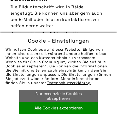
Die Bildunterschrift wird in Bälde
eingefügt. Sie können uns aber gern auch
per E-Mail oder Telefon kontaktieren, wir
helfen gerne weiter.
Zu verwendender Bildnachweis:
Cookie – Einstellungen
Quelle/Source [´www.pd-f.de / Arne
Bischoff´]
Wir nutzen Cookies auf dieser Website. Einige von
ihnen sind essenziell, während andere helfen, diese
Technik-Info:
Website und das Nutzererlebnis zu verbessern.
Wenn es für Sie in Ordnung ist, klicken Sie auf "Alle
Die technischen Details werden in Bälde
Cookies akzeptieren". Sie können die Informationen,
eingefügt. Sie können uns aber gern auch
die Sie mit uns teilen auch einschränken, indem Sie
die Einstellungen anpassen. Die Einstellungen können
per E-Mail oder Telefon kontaktieren, wir
Sie jederzeit wieder ändern. Mehr Informationen
helfen gerne weiter.
finden Sie in unserer
Datenschutzerklärung
.
Tags:
Nur essenzielle Cookies
regen
,
stadt
,
urban
akzeptieren
Alle Cookies akzeptieren
Bild downloaden