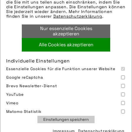
eingefügt. Sie können uns aber gern auch
die Sie mit uns teilen auch einschränken, indem Sie
die Einstellungen anpassen. Die Einstellungen können
per E-Mail oder Telefon kontaktieren, wir
Sie jederzeit wieder ändern. Mehr Informationen
helfen gerne weiter.
finden Sie in unserer
Datenschutzerklärung
.
Tags:
Nur essenzielle Cookies
fatbike
,
fun
,
schnee
,
ski
,
spaß
,
winter
akzeptieren
Alle Cookies akzeptieren
Bild downloaden
Individuelle Einstellungen
Essenzielle Cookies für die Funktion unserer Website
Google reCaptcha
Brevo Newsletter-Dienst
YouTube
Vimeo
Impressum
Sitemap
Partner
FAQ
Matomo Statistik
Nutzungsbedingungen
Datenschutz
Jobs
Einstellungen speichern
Cookies
Impressum
Datenschutzerklärung