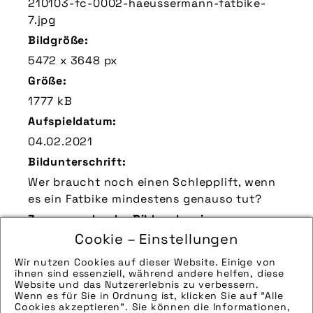
210103-fc-0002-haeussermann-fatbike-
7.jpg
Bildgröße:
5472 x 3648 px
Größe:
1777 kB
Aufspieldatum:
04.02.2021
Bildunterschrift:
Wer braucht noch einen Schlepplift, wenn
es ein Fatbike mindestens genauso tut?
Zu verwendender Bildnachweis:
Cookie – Einstellungen
Quelle/Source [´www.pd-f.de / Martin
Häußermann | movement-media.de]
Wir nutzen Cookies auf dieser Website. Einige von
ihnen sind essenziell, während andere helfen, diese
Technik-Info:
Website und das Nutzererlebnis zu verbessern.
Wenn es für Sie in Ordnung ist, klicken Sie auf "Alle
Die technischen Details werden in Bälde
Cookies akzeptieren". Sie können die Informationen,