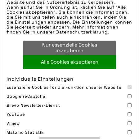
Hinweise zur weiteren Recherche:
Website und das Nutzererlebnis zu verbessern.
Wenn es für Sie in Ordnung ist, klicken Sie auf "Alle
Modellname: E-Maverick
Cookies akzeptieren". Sie können die Informationen,
Hersteller: Stevens
die Sie mit uns teilen auch einschränken, indem Sie
die Einstellungen anpassen. Die Einstellungen können
Tags:
Sie jederzeit wieder ändern. Mehr Informationen
finden Sie in unserer
Datenschutzerklärung
.
e-bike
,
light-e-bike
,
mountainbike
,
pedelec
,
stevens
,
stevens bikes
,
stevens vertriebs
Nur essenzielle Cookies
gmbh
akzeptieren
Alle Cookies akzeptieren
Bild downloaden
Individuelle Einstellungen
Essenzielle Cookies für die Funktion unserer Website
Google reCaptcha
Brevo Newsletter-Dienst
YouTube
Vimeo
Impressum
Sitemap
Partner
FAQ
Matomo Statistik
Nutzungsbedingungen
Datenschutz
Jobs