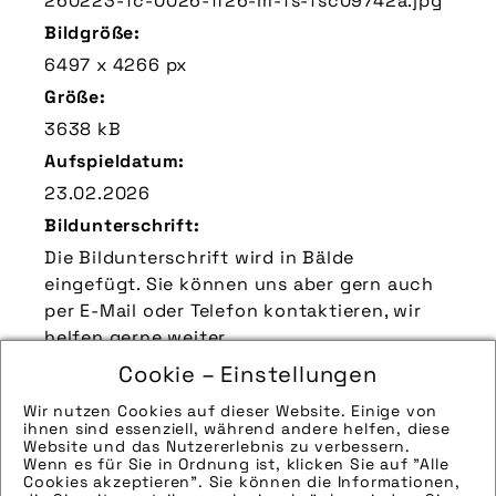
260223-fc-0026-ff26-m-fs-fsc09742a.jpg
Bildgröße:
6497 x 4266 px
Größe:
3638 kB
Aufspieldatum:
23.02.2026
Bildunterschrift:
Die Bildunterschrift wird in Bälde
eingefügt. Sie können uns aber gern auch
per E-Mail oder Telefon kontaktieren, wir
helfen gerne weiter.
Zu verwendender Bildnachweis:
Cookie – Einstellungen
Quelle/Source: „www.pd-f.de | Florian
Wir nutzen Cookies auf dieser Website. Einige von
Schuh“
ihnen sind essenziell, während andere helfen, diese
Website und das Nutzererlebnis zu verbessern.
Technik-Info:
Wenn es für Sie in Ordnung ist, klicken Sie auf "Alle
Cookies akzeptieren". Sie können die Informationen,
Hinweise zur weiteren Recherche: