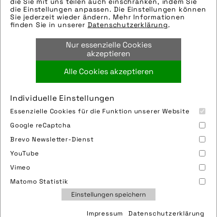
die Sie mit uns teilen auch einschränken, indem Sie
Modellname: Ultra Protect
die Einstellungen anpassen. Die Einstellungen können
Sie jederzeit wieder ändern. Mehr Informationen
Hersteller: Aeron
finden Sie in unserer
Datenschutzerklärung
.
Tags:
Nur essenzielle Cookies
fahrradschlauch
,
ff26
,
tpu
akzeptieren
Alle Cookies akzeptieren
Bild downloaden
Individuelle Einstellungen
Essenzielle Cookies für die Funktion unserer Website
Google reCaptcha
Brevo Newsletter-Dienst
YouTube
Vimeo
Impressum
Sitemap
Partner
FAQ
Matomo Statistik
Nutzungsbedingungen
Datenschutz
Jobs
Einstellungen speichern
Cookies
Impressum
Datenschutzerklärung