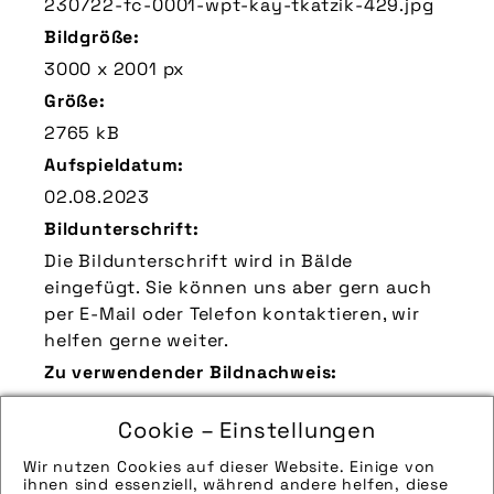
230722-fc-0001-wpt-kay-tkatzik-429.jpg
Bildgröße:
3000 x 2001 px
Größe:
2765 kB
Aufspieldatum:
02.08.2023
Bildunterschrift:
Die Bildunterschrift wird in Bälde
eingefügt. Sie können uns aber gern auch
per E-Mail oder Telefon kontaktieren, wir
helfen gerne weiter.
Zu verwendender Bildnachweis:
Quelle/Source [´www.pd-f.de / Kay Tkatzik´]
Cookie – Einstellungen
Technik-Info:
Wir nutzen Cookies auf dieser Website. Einige von
Die technischen Details werden in Bälde
ihnen sind essenziell, während andere helfen, diese