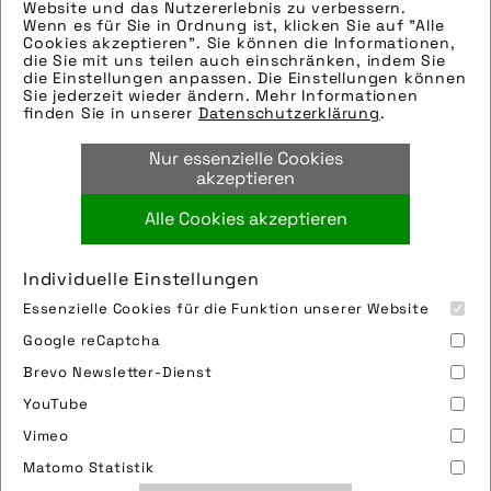
eingefügt. Sie können uns aber gern auch
Website und das Nutzererlebnis zu verbessern.
Wenn es für Sie in Ordnung ist, klicken Sie auf "Alle
per E-Mail oder Telefon kontaktieren, wir
Cookies akzeptieren". Sie können die Informationen,
helfen gerne weiter.
die Sie mit uns teilen auch einschränken, indem Sie
die Einstellungen anpassen. Die Einstellungen können
Tags:
Sie jederzeit wieder ändern. Mehr Informationen
finden Sie in unserer
Datenschutzerklärung
.
cargobike
,
e-bike
,
lastenrad
,
pedelec
,
rennen
,
tourdefrance
,
wettbewerb
,
Nur essenzielle Cookies
workpacking
,
wpt
akzeptieren
Alle Cookies akzeptieren
Bild downloaden
Individuelle Einstellungen
Essenzielle Cookies für die Funktion unserer Website
Google reCaptcha
Brevo Newsletter-Dienst
YouTube
Vimeo
Impressum
Sitemap
Partner
FAQ
Matomo Statistik
Nutzungsbedingungen
Datenschutz
Jobs